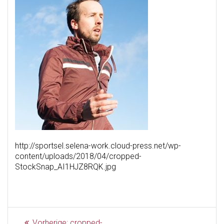
http://sportsel.selena-work.cloud-press.net/wp-
content/uploads/2018/04/cropped-
StockSnap_AI1HJZ8RQK.jpg
Beitragsnavigation
Vorheriger
Vorherige:
cropped-