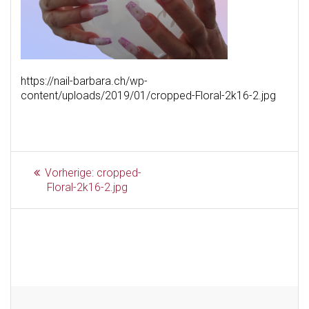
https://nail-barbara.ch/wp-
content/uploads/2019/01/cropped-Floral-2k16-2.jpg
Beitragsnavigation
Vorheriger
Vorherige:
cropped-
Beitrag:
Floral-2k16-2.jpg