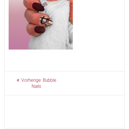
Beitragsnavigation
Vorheriger
Vorherige:
Bubble
Beitrag:
Nails